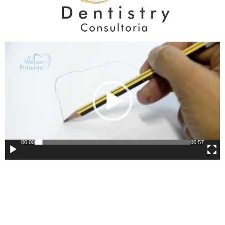
Tocador
de
vídeo
00:00
00:57